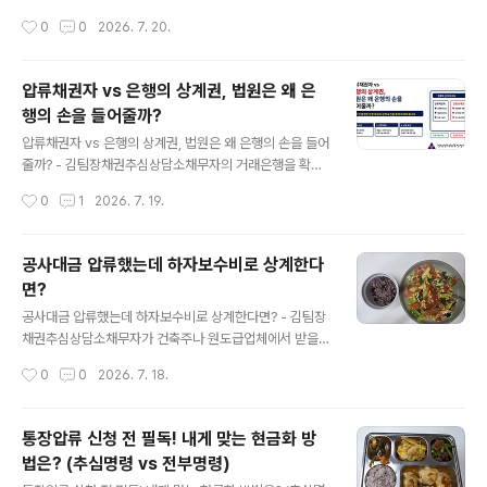
약서의 빈칸만 채우는 방식으로는 이런 위험을 관리하기
임차보증금, 거래대금에 압류를 마쳤는데도 제3채무자가
작성시간
0
0
2026. 7. 20.
어렵습니다.공사 지연과 하자 분쟁을 줄이려면 지체상금,
돈을 지급하지 않는 경우가 있습니다.압류가 여러 건 겹쳤
설계변경, 하자담보, 위험부담, 계약 해제, 분쟁해결..
고 채권자가 공탁을 청구했는데도 제3채무자가 아무런 조
치를 하지 않으면 배당절차도 시작되지 않습니다. 채권자
압류채권자 vs 은행의 상계권, 법원은 왜 은
는 돈이 존재한다는 사실을 알고 있으면서도 제3채무자의
행의 손을 들어줄까?
대응만 기다리게 됩니다.이때 곧바로 소장부터 제출해서는
글 내용
안 됩니다.제3채무자에게 실제 공탁의무가 발생했는지, 자
압류채권자 vs 은행의 상계권, 법원은 왜 은행의 손을 들어
신이 추심명령을 받은 채권자인지, 피압류채권의 지급시기
줄까? - 김팀장채권추심상담소채무자의 거래은행을 확인
가 도래했는지를 순서대로 확인해야 합니다.I. 제3채무자
해 통장압류까지 마쳤는데, 은행에서 지급할 돈이 없다는
작성시간
0
1
2026. 7. 19.
가 공탁하지 않는다는 말부터 정확히 나눠야 합니다제3채
답변이 오는 경우가 있습니다.압류 당시 계좌에 예금이 있
무자가 돈을 공탁하지 않는 상황은 모두 같지 않습니다.첫..
었던 것으로 보이는데도 은행은 채무자의 대출금과 예금을
상계했다고 주장합니다. 채권자 입장에서는 어렵게 찾아낸
공사대금 압류했는데 하자보수비로 상계한다
돈을 은행이 먼저 가져간 것처럼 느껴질 수 있습니다.하지
면?
만 예금채권을 압류했다고 채권자가 은행보다 언제나 우선
글 내용
하는 것은 아닙니다. 은행이 압류 전에 채무자에게 대출한
공사대금 압류했는데 하자보수비로 상계한다면? - 김팀장
돈이 있고 적법한 기한의 이익 상실과 상계 요건을 갖췄다
채권추심상담소채무자가 건축주나 원도급업체에서 받을
면, 은행은 그 상계로 압류채권자에게 대항할 수 있습니다.
공사대금을 찾아 압류했는데, 제3채무자가 하자보수비를
작성시간
0
0
2026. 7. 18.
I. 통장압류에서 세 사람의 관계부터 구분해야 합니다통장
공제하면 지급할 돈이 없다고 주장하는 경우가 있습니다.
압류에는 채권자와 채무자, 제3채무자인 은행이..
압류가 먼저 송달됐으니 그 뒤에 발생한 하자보수비는 고
려할 필요가 없다고 생각하기 쉽습니다. 하지만 공사대금
통장압류 신청 전 필독! 내게 맞는 현금화 방
과 하자 관련 손해배상채권이 같은 공사계약에서 발생하고
법은? (추심명령 vs 전부명령)
동시이행관계에 있다면 결과가 달라질 수 있습니다.압류
글 내용