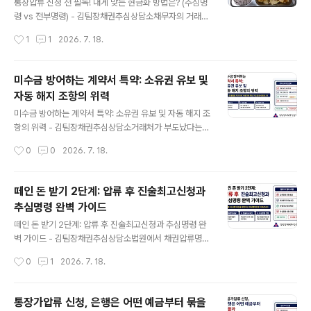
날짜만 비교해서는 판단하기 어렵습니다. 하자가 언제 발
통장압류 신청 전 필독! 내게 맞는 현금화 방법은? (추심명
생했는지, 손해배상채권의 기초가 된 공사계약이 언제 체
령 vs 전부명령) - 김팀장채권추심상담소채무자의 거래은
결됐는지, 실제 공사대금과 어떤 관계에 있는지를 함께 봐
행이나 거래처를 알아냈다면 이제 압류만 신청하면 돈이
작성시간
1
1
2026. 7. 18.
야 합니다.I. 공사대금채권을 압류하면 어떤 관계가 만들어
들어올 것 같지만, 실제 회수는 그다음 선택에서 달라집니
질까채권자가 공사업자에게 받을 돈이 있다고 가정해 보겠
다.압류는 돈을 묶는 절차입니다. 묶인 돈을 채권자에게 가
습니다.공사..
져오려면 추심명령이나 전부명령이라는 현금화 절차가 이
미수금 방어하는 계약서 특약: 소유권 유보 및
어져야 합니다.두 명령은 이름만 비슷할 뿐 결과는 상당히
자동 해지 조항의 위력
다릅니다. 채권의 존재와 제3채무자의 지급능력, 다른 채
글 내용
권자의 선행 압류를 확인하지 않고 전부명령을 선택하면
미수금 방어하는 계약서 특약: 소유권 유보 및 자동 해지 조
오히려 회수할 길이 좁아질 수 있습니다.I. 통장압류에는 세
항의 위력 - 김팀장채권추심상담소거래처가 부도났다는
사람이 등장합니다통장압류와 거래대금 압류를 이해하려
말을 들으면 채권자의 머릿속에는 창고에 남아 있는 물건
작성시간
0
0
2026. 7. 18.
면 먼저 세 사람의 관계를 나눠봐야 합니다.채권자는 판결
부터 떠오릅니다.포장도 뜯지 않은 제품이 그대로 쌓여 있
문이나 지급명령 등을 가지고 돈을 받으려는 사람..
고 대금은 받지 못했으니, 우리 회사 물건을 다시 가져오는
것이 당연하다고 생각하기 쉽습니다. 그러나 거래처의 동
떼인 돈 받기 2단계: 압류 후 진술최고신청과
의 없이 창고에 들어가 물품을 반출하면 미수금을 줄이려
추심명령 완벽 가이드
다 형사 문제까지 겹칠 수 있습니다.저는 이런 사건을 볼 때
글 내용
물건이 남아 있다는 사실보다 계약서에 소유권과 반환 절
떼인 돈 받기 2단계: 압류 후 진술최고신청과 추심명령 완
차가 어떻게 적혀 있는지를 먼저 확인합니다.I. 대금을 못
벽 가이드 - 김팀장채권추심상담소법원에서 채권압류명령
받았다고 납품한 물건이 계속 내 소유인 것은 아닙니다일
을 받았으니 이제 은행에 가서 돈만 찾으면 된다고 생각하
작성시간
0
1
2026. 7. 18.
반적인 동산 거래에서는 물건을 상대방에게 인도하면서 소
는 채권자가 있습니다.막상 은행 창구에서는 돈을 지급할
유권도 함께 넘어갈 수 있습니다.외상으로 판매..
수 없다는 답이 돌아옵니다. 법원 결정문까지 보여줬는데
왜 안 주느냐고 따져도 결과는 달라지지 않습니다.채권압
통장가압류 신청, 은행은 어떤 예금부터 묶을
류명령은 채무자의 돈을 묶는 힘은 있지만, 그 돈을 채권자