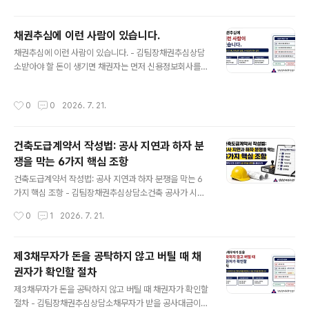
대표이사는 법적으로 별개의 주체입니다.물품공급계..
기 어려울 정도로 불리한 조건이 들어 있기도 합니다. 부모
님이 판단력이 좋지 않은 상태에서 부동산을 넘겼다는 사
채권추심에 이런 사람이 있습니다.
실을 자녀가 뒤늦게 알게 되는 사건도 있습니다.주변에서
글 내용
채권추심에 이런 사람이 있습니다. - 김팀장채권추심상담
는 이미 도장을 찍었으니 방법이 없다고 말합니다.하지만
소받아야 할 돈이 생기면 채권자는 먼저 신용정보회사를
계약서에 서명했다는 사실만으로 모든 계약이 유효한 것은
찾습니다.어느 회사가 오래됐는지, 전국적으로 업무가 가
아닙니다.계약 체결 당시 의사를 판단할 능력이 없었거나,
능한지, 재산조사는 어디까지 할 수 있는지 비교합니다. 상
당사자들이 짜고 만든 허위계약이거나, 사회질서에 반하는
작성시간
0
0
2026. 7. 21.
담을 몇 번 받아보면 회사 이름만으로 선택하기 어렵다는
내용이라면 계약 무효 원인이 될 수 있습니다.다만 손해를
사실을 알게 됩니다.같은 신용정보회사 안에서도 누가 사
봤다는 사정만으로 계약이 무효가 되는 것은 ..
건을 맡느냐에 따라 질문의 깊이와 진행 방향이 달라지기
건축도급계약서 작성법: 공사 지연과 하자 분
때문입니다.실제로 채권자는 회사를 찾는 것 같지만 결국
쟁을 막는 6가지 핵심 조항
담당자를 고르게 됩니다.내 사건을 누가 직접 살펴보는지,
글 내용
채무자의 말을 어디까지 믿고 무엇을 확인하는지, 조사 결
건축도급계약서 작성법: 공사 지연과 하자 분쟁을 막는 6
과를 어떤 회수 전략으로 연결하는지가 중요합니다.채권추
가지 핵심 조항 - 김팀장채권추심상담소건축 공사가 시작
심에 이런 사람이 있습니다.26년 동안 채권추심 현장을 떠
될 때는 건축주와 시공사 모두 별다른 문제가 없을 것이라
작성시간
0
1
2026. 7. 21.
나지 않고, 전국에서 수천 건의 대금 회수를 직접 ..
고 생각합니다.그러나 공사기간이 늘어나고 설계가 변경되
며 추가 공사대금이 발생하기 시작하면 계약서의 문장 하
나가 수천만 원의 책임을 좌우합니다.준공일이 지났는데도
제3채무자가 돈을 공탁하지 않고 버틸 때 채
공사가 끝나지 않았을 때 얼마를 공제할 수 있는지, 완공 후
권자가 확인할 절차
누수가 발생하면 언제까지 보수를 요구할 수 있는지, 태풍
글 내용
으로 공사 중인 건물이 훼손되면 누가 비용을 부담하는지
제3채무자가 돈을 공탁하지 않고 버틸 때 채권자가 확인할
도 건축도급계약서에 따라 달라집니다.인터넷에서 받은 계
절차 - 김팀장채권추심상담소채무자가 받을 공사대금이나