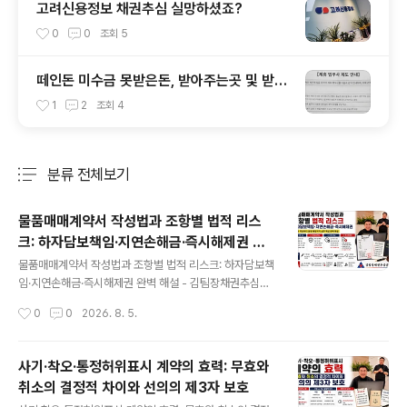
고려신용정보 채권추심 실망하셨죠?
0
0
조회
5
떼인돈 미수금 못받은돈, 받아주는곳 및 받아
드립니다. 사실일까요?
1
2
조회
4
분류 전체보기
주요 글 목록
물품매매계약서 작성법과 조항별 법적 리스
크: 하자담보책임·지연손해금·즉시해제권 완
글 내용
벽 해설
물품매매계약서 작성법과 조항별 법적 리스크: 하자담보책
임·지연손해금·즉시해제권 완벽 해설 - 김팀장채권추심상
담소물품을 납품하고 대금을 나중에 받는 거래에서는 계약
작성시간
0
0
2026. 8. 5.
서 한 줄이 미수금 발생 이후의 대응을 바꿉니다.품명과 수
량만 적고 거래를 시작했다가 물품검사 시점, 하자 통지기
간, 대금 지급일과 지연손해금을 두고 분쟁이 생기는 경우
사기·착오·통정허위표시 계약의 효력: 무효와
가 적지 않습니다.인터넷에서 내려받은 물품매매계약서에
취소의 결정적 차이와 선의의 제3자 보호
빈칸만 채웠다고 거래 위험이 사라지는 것도 아닙니다. 조
글 내용