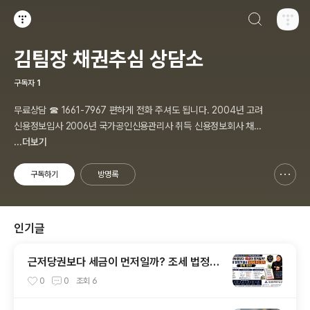
검색하기
티스토리
김팀장 채권추심 상담소
구독자
1
무료상담 ☎ 1661-7967 편하게 전화 주셔도 됩니다. 2004년 고려
신용정보입사 2006년 국가공인신용관리사 취득 신용정보회사 채권
추심 팀장입니다. 저는 1억이상의 법인, 개인사업자 채권을 주로하며
...더보기
개인채권은 명확한 것만 합니다. ▢ 채무자 재산 조사·조회, 채권추심
이 필요한 채권자는 편하게 노크하세요!
구독하기
방명록
신고하기 레이어
열기
인기글
근저당권보다 세금이 먼저일까? 조세 법정기
일과 당해세 우선 원칙 완벽 정리
0
0
조회
6