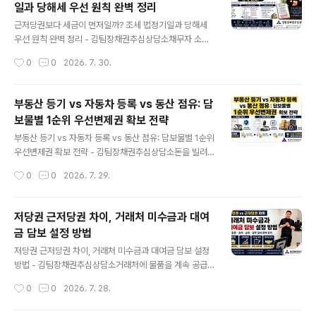
일과 당해세 우선 원칙 완벽 정리
어느 날 다른 회사가 발행한 어음을 내밀고 결국 미수금 전
글 내용
체가 묶이는 식으로 진행됐습니다.I. 어음 만기 연장은 단순
근저당권보다 세금이 먼저일까? 조세 법정기일과 당해세
한 부탁으로 끝나지 않습니다정상적으로 돌아가던 거래처
우선 원칙 완벽 정리 - 김팀장채권추심상담소채무자 소유
가 60일 어음을 90일로 바꾸고, 다시 120일이나 150일
부동산에 근저당권을 설정해 두었는데 국세나 지방세가 체
작성시간
0
0
2026. 7. 30.
을 요구한다면 현금 흐름부터 확인해야 합니다.기존 어음
납됐다는 사실을 알게 되면 채권자는 불안해집니다.국가가
의 지급기일을 늦춰주는 것은 단순..
받아야 할 세금이니 근저당권보다 먼저 가져갈 것 같지만,
모든 조세채권이 담보권보다 우선하는 것은 아닙니다.부동
부동산 등기 vs 자동차 등록 vs 동산 점유: 담
산 경매에서 근저당권과 세금의 순위를 판단할 때는 근저
보물별 1순위 우선변제권 확보 전략
당권 설정등기일과 조세 법정기일을 비교해야 합니다.다만
글 내용
경매 부동산 자체에 부과된 당해세는 일반 세금과 다른 기
부동산 등기 vs 자동차 등록 vs 동산 점유: 담보물별 1순위
준이 적용되며, 주택 임차보증금이 함께 존재하면 배당관
우선변제권 확보 전략 - 김팀장채권추심상담소돈을 빌려
계가 더 복잡해질 수 있습니다.과거에는 세금에 1년의 우선
주거나 거래처에 외상으로 물품을 공급하면서 부동산, 자
작성시간
0
0
2026. 7. 29.
기간이 있었습니다과거 국세기본법은 저당권보다 세금이
동차, 기계, 귀금속이나 예금을 담보로 받는 경우가 있습니
앞서는지를 판단할 때 국세 납부기한으로부터 1년 전이라
다.채무자가 “이 재산을 담보로 제공하겠다”고 약속하고
는..
계약서까지 작성하면 채권이 안전하게 보호된다고 생각하
저당권 근저당권 차이, 거래처 미수금과 대여
기 쉽습니다.그러나 담보의 종류에 맞는 공시방법을 갖추
금 담보 설정 방법
지 않으면 다른 채권자보다 먼저 변제받을 수 있는 담보권
글 내용
이 성립하지 않거나, 제3자에게 그 권리를 주장하지 못할
저당권 근저당권 차이, 거래처 미수금과 대여금 담보 설정
수 있습니다.부동산은 등기, 자동차와 건설기계는 등록, 일
방법 - 김팀장채권추심상담소거래처에 물품을 계속 공급
반 동산질권은 물건의 인도와 점유가 중요합니다. 예금이
하거나 지인에게 큰돈을 빌려줄 때 차용증과 계약서만 작
작성시간
0
0
2026. 7. 28.
나 임대차보증금 같은 채권에는 제3채무자에 대한 통지 또
성하는 경우가 많습니다.상대방이 정상적으로 결제할 때는
는 승낙이 필요합니다.물적담보 종류와 설정방법..
문제가 드러나지 않습니다. 그러나 거래처가 부도나거나