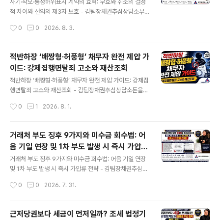
항의 의미를 이해하지 못한 상태에서 서명하면 매도인과
사기·착오·통정허위표시 계약의 효력: 무효와 취소의 결정
매수인 모두 예상하지 못한 책임을 부담할 수 있습니다.물
적 차이와 선의의 제3자 보호 - 김팀장채권추심상담소부
품매매계약서 작성법에서 먼저 확인할 사항은 물품의 특
동산이나 사업체를 매매한 뒤 상대방의 설명이 거짓이었다
작성시간
0
0
2026. 8. 3.
정, 검사와 인수 시점, 대금 지급기일, 하자처리 기준과 계
는 사실을 알게 되는 경우가 있습니다.계약서에는 실제 거
약해제 조건입니다.I. 당사자와 물품을 정확히 특정해야..
래내용과 다른 금액이 적혀 있거나, 채무자의 재산을 빼돌
리기 위해 형식상 소유권만 지인에게 넘긴 사실이 드러나
적반하장 ‘배짱형·허풍형’ 채무자 완전 제압 가
기도 합니다.이때 계약에 문제가 있다는 이유만으로 모두
이드: 강제집행면탈죄 고소와 재산조회
무효가 되는 것은 아닙니다.통정허위표시는 원칙적으로 무
글 내용
효이지만, 사기와 착오로 체결한 계약은 취소권자가 취소
적반하장 ‘배짱형·허풍형’ 채무자 완전 제압 가이드: 강제집
해야 효력이 사라집니다. 계약 목적물이 제3자에게 넘어갔
행면탈죄 고소와 재산조회 - 김팀장채권추심상담소돈을
다면 선의의 제3자를 보호하는 규정도 함께 확인해야 합니
빌려가거나 물품을 공급받은 사람이 변제기가 지나자 오히
작성시간
0
1
2026. 8. 1.
다.I. 무효와 취소는 계약의 출발점부터 다릅니다무효인 계
려 큰소리를 칩니다.“돈이 없으니 마음대로 하세요.”“그 정
약은 처음부터 법률효과가 발생하지 않습니다.별도로 취
도 돈으로 소송까지 하겠습니까?”이런 말을 들으면 채권자
소..
는 감정부터 상합니다. 그러나 배짱형 채무자 대처법은 더
거래처 부도 징후 9가지와 미수금 회수법: 어
큰 목소리로 맞서는 데 있지 않습니다. 채권자료를 갖추고
음 기일 연장 및 1차 부도 발생 시 즉시 가압류
재산을 보전한 뒤, 집행 가능한 문서를 확보하는 순서로 움
글 내용
전략
직여야 합니다.제목에서 말하는 제압도 협박이나 망신주기
거래처 부도 징후 9가지와 미수금 회수법: 어음 기일 연장
를 뜻하지 않습니다. 채무자가 법적 책임을 피하지 못하도
및 1차 부도 발생 시 즉시 가압류 전략 - 김팀장채권추심상
록 합법적인 절차 안에서 채권을 고정하고 책임재산을 찾
담소거래처가 어음 만기를 한 번만 늦춰 달라고 하면 오래
작성시간
0
0
2026. 7. 31.
아가는 과정입니다.I. 큰소리와 실제 지급능력은 따로 봐야
거래한 채권자는 쉽게 거절하지 못합니다. 이번 고비만 넘
합니다허풍형 채무자는 “내가 그 정도 돈..
기면 정상화될 것이라는 말도 믿고 싶어집니다.제가 현장
에서 본 거래처 부도 징후는 한꺼번에 나타나지 않았습니
근저당권보다 세금이 먼저일까? 조세 법정기
다. 어음 만기가 조금씩 길어지고 결제 시간이 늦어지다가,