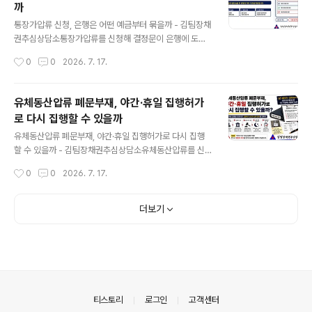
까
에게 가져오는 힘까지 자동으로 주지는 않습니다. 압류와
글 내용
실제 회수 사이에는 진술최고신청과 추심명령이라는 다음
통장가압류 신청, 은행은 어떤 예금부터 묶을까 - 김팀장채
과정이 남아 있습니다.I. 채권압류명령은 먼저 돈을 멈춰 세
권추심상담소통장가압류를 신청해 결정문이 은행에 도착
우는 절차입니다채권압류명령은 채무자가 제3자에게 받을
하면 채무자의 모든 계좌가 한꺼번에 같은 방식으로 묶인
작성시간
0
0
2026. 7. 17.
돈을 대상으로 합니다.채무자의 은행 예금, 임대차보증금
다고 생각하기 쉽습니다.채무자에게 보통예금과 정기예금,
반환채권, 급여채권, 공사대금, 물품대금, 카드매..
적금, 청약통장이 함께 있다면 이야기가 달라집니다. 은행
은 임의로 통장을 고르는 것이 아니라 법원 결정문에 첨부
유체동산압류 폐문부재, 야간·휴일 집행허가
된 별지 목록을 확인해 가압류할 예금채권의 범위와 순서
로 다시 집행할 수 있을까
를 판단합니다.어떤 예금부터 묶이는지는 은행의 선택이
글 내용
아니라 채권자가 신청하고 법원이 결정한 피압류채권의 표
유체동산압류 폐문부재, 야간·휴일 집행허가로 다시 집행
시에서 갈립니다.I. 통장이 아니라 예금채권을 가압류합니
할 수 있을까 - 김팀장채권추심상담소유체동산압류를 신
다통장가압류라는 표현을 많이 쓰지만 실제 가압류 대상은
청하고 집행일만 기다렸는데, 채무자의 집 문이 잠겨 있고
작성시간
0
0
2026. 7. 17.
통장이나 체크카드가 아닙니다.채무자가 은행에 맡긴 돈을
안에서 아무런 반응도 없다는 이유로 집행하지 못하는 일
돌려달라고 청구할 수 있는 예금채권을 묶는 것입니다. 이
이 있습니다. 집행관은 폐문부재로 집행하지 못했다는 내
때..
용을 남기고 돌아갑니다.채권자 입장에서는 답답합니다.
더보기
어렵게 판결까지 받아 강제집행을 신청했는데, 문 하나 열
리지 않았다는 이유로 아무것도 하지 못한 것처럼 느껴지
기 때문입니다.하지만 폐문부재가 한 번 발생했다고 유체
동산압류가 완전히 끝난 것은 아닙니다. 채무자의 실제 거
주 여부와 집행할 물건의 존재 가능성, 앞선 집행 경과를 확
인한 뒤 야간·휴일 집행허가가 필요한 상황인지 살펴볼 수
의안내
티스토리
로그인
고객센터
있습니다.I. 폐문부재는 채무자가 없었다는 뜻만은 아닙..