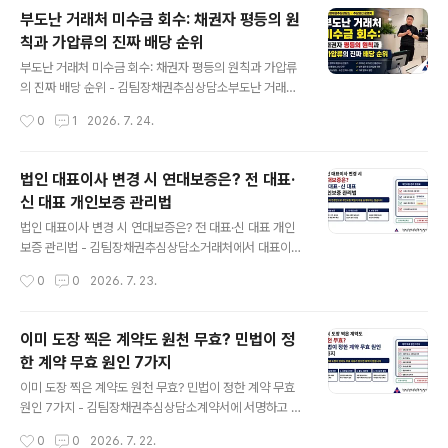
채무자에게 여러 채권자가 몰리면, 계약서만 가진 채권자
부도난 거래처 미수금 회수: 채권자 평등의 원
와 부동산 담보를 확보한 채권자의 회수 결과는 크게 달라
칙과 가압류의 진짜 배당 순위
질 수 있습니다.부동산 담보를 검토할 때 자주 등장하는 권
글 내용
리가 저당권과 근저당권입니다.두 권리 모두 채무자가 돈
부도난 거래처 미수금 회수: 채권자 평등의 원칙과 가압류
을 지급하지 않을 경우 담보 부동산의 매각대금에서 일반
의 진짜 배당 순위 - 김팀장채권추심상담소부도난 거래처
채권자보다 먼저 변제받을 수 있다는 공통점이 있습니다.
에 재산이 조금 남아 있다는 소식을 들으면 채권자들은 서
작성시간
0
1
2026. 7. 24.
다만 어떤 채권을 담보하는지, 채권액이 변동할 수 있는지,
로 먼저 가압류부터 하려고 합니다.“내가 먼저 물품을 공급
변제 후에도 담보가 유지되는지에서 차이가 납니다.I...
했으니 먼저 받아야 한다.”“나는 이미 가압류했으니 남은
재산은 내 몫이다.”현장에서는 이런 말을 자주 듣습니다.
법인 대표이사 변경 시 연대보증은? 전 대표·
그러나 담보나 법정 우선권이 없는 일반채권자 사이에서는
신 대표 개인보증 관리법
채권이 먼저 생겼다는 이유만으로 배당순위가 앞서지 않습
글 내용
니다.가압류도 채무자의 재산을 보전하는 효과는 있지만,
법인 대표이사 변경 시 연대보증은? 전 대표·신 대표 개인
그 자체만으로 다른 일반채권자보다 먼저 돈을 받는 권리
보증 관리법 - 김팀장채권추심상담소거래처에서 대표이사
를 만들지는 않습니다.부도난 거래처 미수금 회수에서는
가 바뀌었다는 연락이 오면 담당자는 사업자등록증부터 교
작성시간
0
0
2026. 7. 23.
가압류를 했다는 사실만 볼 것이 아니라 어떤 재산을 보전
체합니다.그런데 미수금이 남아 있고 전 대표의 연대보증
했는지, 배당절차에 참가할 조건을 갖췄는지, 선순..
까지 받아둔 거래라면 서류 한 장 바꾸는 것으로 끝낼 일이
아닙니다. 법인의 채무, 전 대표의 개인보증, 새 대표가 취
이미 도장 찍은 계약도 원천 무효? 민법이 정
임한 뒤 발생할 외상대금을 따로 나눠 봐야 합니다.법인 대
한 계약 무효 원인 7가지
표이사 변경 시 연대보증은 자동으로 새 대표에게 넘어가
글 내용
지 않습니다.전 대표의 보증도 대표직에서 물러났다는 이
이미 도장 찍은 계약도 원천 무효? 민법이 정한 계약 무효
유만으로 곧바로 전부 사라지는 것은 아닙니다. 어떤 채무
원인 7가지 - 김팀장채권추심상담소계약서에 서명하고 도
를 어느 범위까지 보증했는지에 따라 책임이 달라집니다.I.
장을 찍은 뒤 뒤늦게 이상한 점을 발견하는 경우가 있습니
작성시간
0
0
2026. 7. 22.
대표이사가 바뀌어도 법인의 채무는 그대로입니다법인과
다.상대방의 설명과 계약 내용이 달랐거나, 시세와 비교하