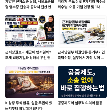
가압류 전자소송 꿀팁, 서울보증보
거래처 부도 징후 9가지와 미수금
험 영수증 전송과 공탁서 전산 연
회수법: 어음 기일 연장 및 1차 부
계 확인하는 법
도 발생 시 즉시 가압류 전략
근저당권보다 세금이 먼저일까?
근저당권부 채권압류 등기부기입
조세 법정기일과 당해세 우선 원칙
촉탁신청, 실무에서 가장 많이 틀
완벽 정리
리는 부분
비상장 주식 압류, 실물 주권이 있
공증제도의 실무적 의의와 활용
는지부터 확인해야 합니다