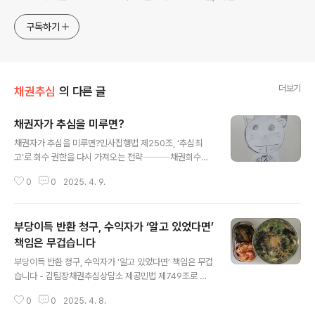
업자 채권을 주로하며 개인채권은 명확한 것만 합니다. ▢ 채
무자 재산 조사·조회, 채권추심이 필요한 채권자는 편하게 노
구독하기
크하세요!
더보기
채권추심
의 다른 글
채권자가 추심을 미루면?
글 내용
채권자가 추심을 미루면?민사집행법 제250조, ‘추심최
고’로 회수 권한을 다시 가져오는 전략⸻채권회수는 타
이밍과 책임의 문제입니다.특히 여러 채권자가 얽힌 상황
0
0
2025. 4. 9.
에서는누군가 추심을 지연하는 것만으로도다른 채권자에
게는 치명적인 손해가 될 수 있습니다.그래서 민사집행법
제250조는 이런 상황에 대비해‘압류채권자가 추심절차를
부당이득 반환 청구, 수익자가 ‘알고 있었다면’
게을리하면, 다른 채권자가 그 권한을 가져올 수 있다’는매
우 실무적인 조항을 두고 있습니다.오늘은 이 조항을 중심
책임은 무겁습니다
글 내용
으로 ‘추심최고’ 제도가 실제 회수 전략에서 어떤 의미인지,
부당이득 반환 청구, 수익자가 ‘알고 있었다면’ 책임은 무겁
그리고 채권자 입장에서 어떻게 대응해야 하는지를김팀장
습니다 - 김팀장채권추심상담소 제공민법 제749조로 살
의 실무 관점에서 설명드립니다.⸻Ⅰ. 제248조 이후, 추
펴보는 채권추심 실무 대응 전략⸻어떤 사람은 “몰랐
심을 안 하고 방치하면?예를 들어 어떤 채권자가 제3채무
0
0
2025. 4. 8.
다”고 합니다.하지만 그 ‘몰랐던 때’가 지나고,‘알게 된 순
자에 대한 채권을 압류했지만 추심을 계속 미루고 있다면..