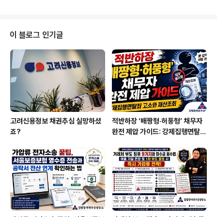
간’부터는 법적으로 전혀 다른 책임이 시작됩니다.민법 제7
49조는부당이득 반환 청구 시 수익자가 선의인지 악의인
지에 따라회수 범위와 전략이 크게 달라지는 핵심 조항입
니다.특히 채권자가 상대방의 ‘고의성’과 ‘알았는지 여부’를
이 블로그 인기글
입증할 수 있다면,단순한 반환 청구가 아니라 이자 및 손해
배상 청구까지 확장 가능합니다.⸻Ⅰ. 민법 제749조 –
수익자의 악의란?제749조 제1항수익자가 이익을 받은 후,
그 이익에 법률상 원인이 없음을 안 때에는그때부터 악의
의 수익자로서 이익 반환의 책임이 있..
고려신용정보 채권추심 실망하셨
적반하장 ‘배짱형·허풍형’ 채무자
죠?
완전 제압 가이드: 강제집행면탈죄
고소와 재산조회