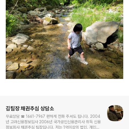
로그 정보
김팀장 채권추심 상담소
무료상담 ☎ 1661-7967 편하게 전화 주셔도 됩니다. 2004
년 고려신용정보입사 2006년 국가공인신용관리사 취득 신용
정보회사 채권추심 팀장입니다. 저는 1억이상의 법인, 개인사