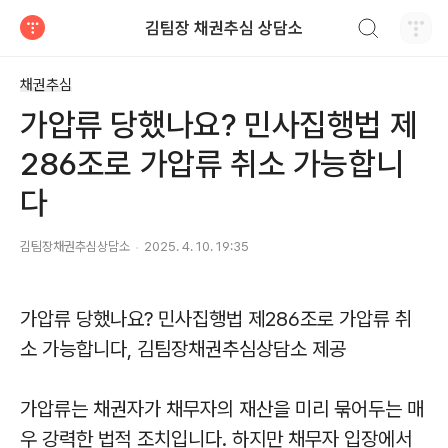
검색하기
김팀장 채권추심 상담소
티스토리
채권추심
가압류 당했나요? 민사집행법 제
286조로 가압류 취소 가능합니
다
김팀장채권추심상담소
2025. 4. 10. 19:35
가압류 당했나요? 민사집행법 제286조로 가압류 취
소 가능합니다, 김팀장채권추심상담소 제공
가압류는 채권자가 채무자의 재산을 미리 묶어두는 매
우 강력한 법적 조치입니다. 하지만 채무자 입장에서