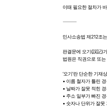
이때 필요한 절차가 바
⸻
민사소송법 제212조
판결문에 오기(誤記)가
법원은 직권으로 또는
‘오기’란 단순한 기재상
• 이름 철자가 틀린 
• 날짜가 잘못 적힌 
• 주소 일부가 빠진 
• 숫자나 단위가 잘못