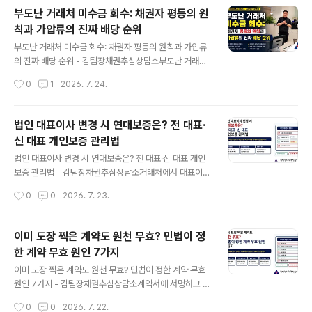
채무자에게 여러 채권자가 몰리면, 계약서만 가진 채권자
부도난 거래처 미수금 회수: 채권자 평등의 원
와 부동산 담보를 확보한 채권자의 회수 결과는 크게 달라
칙과 가압류의 진짜 배당 순위
질 수 있습니다.부동산 담보를 검토할 때 자주 등장하는 권
글 내용
리가 저당권과 근저당권입니다.두 권리 모두 채무자가 돈
부도난 거래처 미수금 회수: 채권자 평등의 원칙과 가압류
을 지급하지 않을 경우 담보 부동산의 매각대금에서 일반
의 진짜 배당 순위 - 김팀장채권추심상담소부도난 거래처
채권자보다 먼저 변제받을 수 있다는 공통점이 있습니다.
에 재산이 조금 남아 있다는 소식을 들으면 채권자들은 서
작성시간
0
1
2026. 7. 24.
다만 어떤 채권을 담보하는지, 채권액이 변동할 수 있는지,
로 먼저 가압류부터 하려고 합니다.“내가 먼저 물품을 공급
변제 후에도 담보가 유지되는지에서 차이가 납니다.I...
했으니 먼저 받아야 한다.”“나는 이미 가압류했으니 남은
재산은 내 몫이다.”현장에서는 이런 말을 자주 듣습니다.
법인 대표이사 변경 시 연대보증은? 전 대표·
그러나 담보나 법정 우선권이 없는 일반채권자 사이에서는
신 대표 개인보증 관리법
채권이 먼저 생겼다는 이유만으로 배당순위가 앞서지 않습
글 내용
니다.가압류도 채무자의 재산을 보전하는 효과는 있지만,
법인 대표이사 변경 시 연대보증은? 전 대표·신 대표 개인
그 자체만으로 다른 일반채권자보다 먼저 돈을 받는 권리
보증 관리법 - 김팀장채권추심상담소거래처에서 대표이사
를 만들지는 않습니다.부도난 거래처 미수금 회수에서는
가 바뀌었다는 연락이 오면 담당자는 사업자등록증부터 교
작성시간
0
0
2026. 7. 23.
가압류를 했다는 사실만 볼 것이 아니라 어떤 재산을 보전
체합니다.그런데 미수금이 남아 있고 전 대표의 연대보증
했는지, 배당절차에 참가할 조건을 갖췄는지, 선순..
까지 받아둔 거래라면 서류 한 장 바꾸는 것으로 끝낼 일이
아닙니다. 법인의 채무, 전 대표의 개인보증, 새 대표가 취
이미 도장 찍은 계약도 원천 무효? 민법이 정
임한 뒤 발생할 외상대금을 따로 나눠 봐야 합니다.법인 대
한 계약 무효 원인 7가지
표이사 변경 시 연대보증은 자동으로 새 대표에게 넘어가
글 내용
지 않습니다.전 대표의 보증도 대표직에서 물러났다는 이
이미 도장 찍은 계약도 원천 무효? 민법이 정한 계약 무효
유만으로 곧바로 전부 사라지는 것은 아닙니다. 어떤 채무
원인 7가지 - 김팀장채권추심상담소계약서에 서명하고 도
를 어느 범위까지 보증했는지에 따라 책임이 달라집니다.I.
장을 찍은 뒤 뒤늦게 이상한 점을 발견하는 경우가 있습니
작성시간
0
0
2026. 7. 22.
대표이사가 바뀌어도 법인의 채무는 그대로입니다법인과
다.상대방의 설명과 계약 내용이 달랐거나, 시세와 비교하