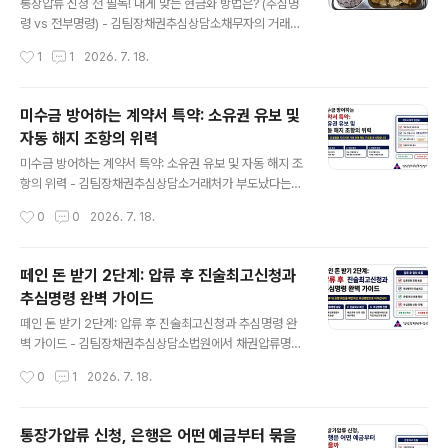
날짜만 비교해서는 판단하기 어렵습니다. 하자가 언제 발
통장압류 신청 전 필독! 내게 맞는 현금화 방법은? (추심명
생했는지, 손해배상채권의 기초가 된 공사계약이 언제 체
령 vs 전부명령) - 김팀장채권추심상담소채무자의 거래은
결됐는지, 실제 공사대금과 어떤 관계에 있는지를 함께 봐
행이나 거래처를 알아냈다면 이제 압류만 신청하면 돈이
작성시간
1
1
2026. 7. 18.
야 합니다.I. 공사대금채권을 압류하면 어떤 관계가 만들어
들어올 것 같지만, 실제 회수는 그다음 선택에서 달라집니
질까채권자가 공사업자에게 받을 돈이 있다고 가정해 보겠
다.압류는 돈을 묶는 절차입니다. 묶인 돈을 채권자에게 가
습니다.공사..
져오려면 추심명령이나 전부명령이라는 현금화 절차가 이
미수금 방어하는 계약서 특약: 소유권 유보 및
어져야 합니다.두 명령은 이름만 비슷할 뿐 결과는 상당히
자동 해지 조항의 위력
다릅니다. 채권의 존재와 제3채무자의 지급능력, 다른 채
글 내용
권자의 선행 압류를 확인하지 않고 전부명령을 선택하면
미수금 방어하는 계약서 특약: 소유권 유보 및 자동 해지 조
오히려 회수할 길이 좁아질 수 있습니다.I. 통장압류에는 세
항의 위력 - 김팀장채권추심상담소거래처가 부도났다는
사람이 등장합니다통장압류와 거래대금 압류를 이해하려
말을 들으면 채권자의 머릿속에는 창고에 남아 있는 물건
작성시간
0
0
2026. 7. 18.
면 먼저 세 사람의 관계를 나눠봐야 합니다.채권자는 판결
부터 떠오릅니다.포장도 뜯지 않은 제품이 그대로 쌓여 있
문이나 지급명령 등을 가지고 돈을 받으려는 사람..
고 대금은 받지 못했으니, 우리 회사 물건을 다시 가져오는
것이 당연하다고 생각하기 쉽습니다. 그러나 거래처의 동
떼인 돈 받기 2단계: 압류 후 진술최고신청과
의 없이 창고에 들어가 물품을 반출하면 미수금을 줄이려
추심명령 완벽 가이드
다 형사 문제까지 겹칠 수 있습니다.저는 이런 사건을 볼 때
글 내용
물건이 남아 있다는 사실보다 계약서에 소유권과 반환 절
떼인 돈 받기 2단계: 압류 후 진술최고신청과 추심명령 완
차가 어떻게 적혀 있는지를 먼저 확인합니다.I. 대금을 못
벽 가이드 - 김팀장채권추심상담소법원에서 채권압류명령
받았다고 납품한 물건이 계속 내 소유인 것은 아닙니다일
을 받았으니 이제 은행에 가서 돈만 찾으면 된다고 생각하
작성시간
0
1
2026. 7. 18.
반적인 동산 거래에서는 물건을 상대방에게 인도하면서 소
는 채권자가 있습니다.막상 은행 창구에서는 돈을 지급할
유권도 함께 넘어갈 수 있습니다.외상으로 판매..
수 없다는 답이 돌아옵니다. 법원 결정문까지 보여줬는데
왜 안 주느냐고 따져도 결과는 달라지지 않습니다.채권압
통장가압류 신청, 은행은 어떤 예금부터 묶을
류명령은 채무자의 돈을 묶는 힘은 있지만, 그 돈을 채권자