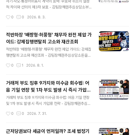
항의 의미를 이해하지 못한 상태에서 서명하면 매도인과
사기·착오·통정허위표시 계약의 효력: 무효와 취소의 결정
매수인 모두 예상하지 못한 책임을 부담할 수 있습니다.물
적 차이와 선의의 제3자 보호 - 김팀장채권추심상담소부
품매매계약서 작성법에서 먼저 확인할 사항은 물품의 특
동산이나 사업체를 매매한 뒤 상대방의 설명이 거짓이었다
작성시간
0
0
2026. 8. 3.
정, 검사와 인수 시점, 대금 지급기일, 하자처리 기준과 계
는 사실을 알게 되는 경우가 있습니다.계약서에는 실제 거
약해제 조건입니다.I. 당사자와 물품을 정확히 특정해야..
래내용과 다른 금액이 적혀 있거나, 채무자의 재산을 빼돌
리기 위해 형식상 소유권만 지인에게 넘긴 사실이 드러나
적반하장 ‘배짱형·허풍형’ 채무자 완전 제압 가
기도 합니다.이때 계약에 문제가 있다는 이유만으로 모두
이드: 강제집행면탈죄 고소와 재산조회
무효가 되는 것은 아닙니다.통정허위표시는 원칙적으로 무
글 내용
효이지만, 사기와 착오로 체결한 계약은 취소권자가 취소
적반하장 ‘배짱형·허풍형’ 채무자 완전 제압 가이드: 강제집
해야 효력이 사라집니다. 계약 목적물이 제3자에게 넘어갔
행면탈죄 고소와 재산조회 - 김팀장채권추심상담소돈을
다면 선의의 제3자를 보호하는 규정도 함께 확인해야 합니
빌려가거나 물품을 공급받은 사람이 변제기가 지나자 오히
작성시간
0
1
2026. 8. 1.
다.I. 무효와 취소는 계약의 출발점부터 다릅니다무효인 계
려 큰소리를 칩니다.“돈이 없으니 마음대로 하세요.”“그 정
약은 처음부터 법률효과가 발생하지 않습니다.별도로 취
도 돈으로 소송까지 하겠습니까?”이런 말을 들으면 채권자
소..
는 감정부터 상합니다. 그러나 배짱형 채무자 대처법은 더
거래처 부도 징후 9가지와 미수금 회수법: 어
큰 목소리로 맞서는 데 있지 않습니다. 채권자료를 갖추고
음 기일 연장 및 1차 부도 발생 시 즉시 가압류
재산을 보전한 뒤, 집행 가능한 문서를 확보하는 순서로 움
글 내용
전략
직여야 합니다.제목에서 말하는 제압도 협박이나 망신주기
거래처 부도 징후 9가지와 미수금 회수법: 어음 기일 연장
를 뜻하지 않습니다. 채무자가 법적 책임을 피하지 못하도
및 1차 부도 발생 시 즉시 가압류 전략 - 김팀장채권추심상
록 합법적인 절차 안에서 채권을 고정하고 책임재산을 찾
담소거래처가 어음 만기를 한 번만 늦춰 달라고 하면 오래
작성시간
0
0
2026. 7. 31.
아가는 과정입니다.I. 큰소리와 실제 지급능력은 따로 봐야
거래한 채권자는 쉽게 거절하지 못합니다. 이번 고비만 넘
합니다허풍형 채무자는 “내가 그 정도 돈..
기면 정상화될 것이라는 말도 믿고 싶어집니다.제가 현장
에서 본 거래처 부도 징후는 한꺼번에 나타나지 않았습니
근저당권보다 세금이 먼저일까? 조세 법정기
다. 어음 만기가 조금씩 길어지고 결제 시간이 늦어지다가,