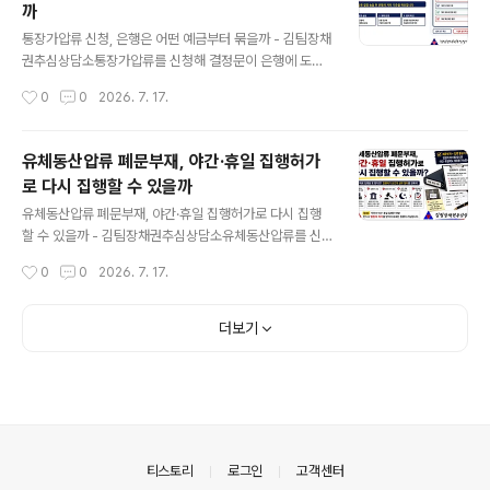
까
에게 가져오는 힘까지 자동으로 주지는 않습니다. 압류와
글 내용
실제 회수 사이에는 진술최고신청과 추심명령이라는 다음
통장가압류 신청, 은행은 어떤 예금부터 묶을까 - 김팀장채
과정이 남아 있습니다.I. 채권압류명령은 먼저 돈을 멈춰 세
권추심상담소통장가압류를 신청해 결정문이 은행에 도착
우는 절차입니다채권압류명령은 채무자가 제3자에게 받을
하면 채무자의 모든 계좌가 한꺼번에 같은 방식으로 묶인
작성시간
0
0
2026. 7. 17.
돈을 대상으로 합니다.채무자의 은행 예금, 임대차보증금
다고 생각하기 쉽습니다.채무자에게 보통예금과 정기예금,
반환채권, 급여채권, 공사대금, 물품대금, 카드매..
적금, 청약통장이 함께 있다면 이야기가 달라집니다. 은행
은 임의로 통장을 고르는 것이 아니라 법원 결정문에 첨부
유체동산압류 폐문부재, 야간·휴일 집행허가
된 별지 목록을 확인해 가압류할 예금채권의 범위와 순서
로 다시 집행할 수 있을까
를 판단합니다.어떤 예금부터 묶이는지는 은행의 선택이
글 내용
아니라 채권자가 신청하고 법원이 결정한 피압류채권의 표
유체동산압류 폐문부재, 야간·휴일 집행허가로 다시 집행
시에서 갈립니다.I. 통장이 아니라 예금채권을 가압류합니
할 수 있을까 - 김팀장채권추심상담소유체동산압류를 신
다통장가압류라는 표현을 많이 쓰지만 실제 가압류 대상은
청하고 집행일만 기다렸는데, 채무자의 집 문이 잠겨 있고
작성시간
0
0
2026. 7. 17.
통장이나 체크카드가 아닙니다.채무자가 은행에 맡긴 돈을
안에서 아무런 반응도 없다는 이유로 집행하지 못하는 일
돌려달라고 청구할 수 있는 예금채권을 묶는 것입니다. 이
이 있습니다. 집행관은 폐문부재로 집행하지 못했다는 내
때..
용을 남기고 돌아갑니다.채권자 입장에서는 답답합니다.
더보기
어렵게 판결까지 받아 강제집행을 신청했는데, 문 하나 열
리지 않았다는 이유로 아무것도 하지 못한 것처럼 느껴지
기 때문입니다.하지만 폐문부재가 한 번 발생했다고 유체
동산압류가 완전히 끝난 것은 아닙니다. 채무자의 실제 거
주 여부와 집행할 물건의 존재 가능성, 앞선 집행 경과를 확
인한 뒤 야간·휴일 집행허가가 필요한 상황인지 살펴볼 수
의안내
티스토리
로그인
고객센터
있습니다.I. 폐문부재는 채무자가 없었다는 뜻만은 아닙..