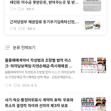
떼인돈 미수금 못받은돈, 받아주는곳 및 받아
드립니다. 사실일까요?
1
2
조회
5
근저당권부 채권압류 등기부기입촉탁신청,
실무에서 가장 많이 틀리는 부분
0
0
조회
4
분류 전체보기
주요 글 목록
물품매매계약서 작성법과 조항별 법적 리스
크: 하자담보책임·지연손해금·즉시해제권 완
글 내용
벽 해설
물품매매계약서 작성법과 조항별 법적 리스크: 하자담보책
임·지연손해금·즉시해제권 완벽 해설 - 김팀장채권추심상
담소물품을 납품하고 대금을 나중에 받는 거래에서는 계약
작성시간
0
0
2026. 8. 5.
서 한 줄이 미수금 발생 이후의 대응을 바꿉니다.품명과 수
량만 적고 거래를 시작했다가 물품검사 시점, 하자 통지기
간, 대금 지급일과 지연손해금을 두고 분쟁이 생기는 경우
사기·착오·통정허위표시 계약의 효력: 무효와
가 적지 않습니다.인터넷에서 내려받은 물품매매계약서에
취소의 결정적 차이와 선의의 제3자 보호
빈칸만 채웠다고 거래 위험이 사라지는 것도 아닙니다. 조
글 내용