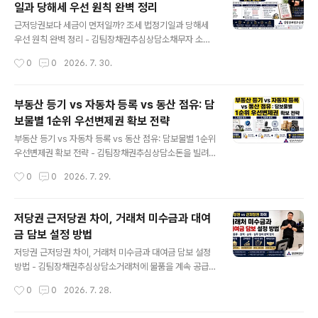
일과 당해세 우선 원칙 완벽 정리
어느 날 다른 회사가 발행한 어음을 내밀고 결국 미수금 전
글 내용
체가 묶이는 식으로 진행됐습니다.I. 어음 만기 연장은 단순
근저당권보다 세금이 먼저일까? 조세 법정기일과 당해세
한 부탁으로 끝나지 않습니다정상적으로 돌아가던 거래처
우선 원칙 완벽 정리 - 김팀장채권추심상담소채무자 소유
가 60일 어음을 90일로 바꾸고, 다시 120일이나 150일
부동산에 근저당권을 설정해 두었는데 국세나 지방세가 체
작성시간
0
0
2026. 7. 30.
을 요구한다면 현금 흐름부터 확인해야 합니다.기존 어음
납됐다는 사실을 알게 되면 채권자는 불안해집니다.국가가
의 지급기일을 늦춰주는 것은 단순..
받아야 할 세금이니 근저당권보다 먼저 가져갈 것 같지만,
모든 조세채권이 담보권보다 우선하는 것은 아닙니다.부동
부동산 등기 vs 자동차 등록 vs 동산 점유: 담
산 경매에서 근저당권과 세금의 순위를 판단할 때는 근저
보물별 1순위 우선변제권 확보 전략
당권 설정등기일과 조세 법정기일을 비교해야 합니다.다만
글 내용
경매 부동산 자체에 부과된 당해세는 일반 세금과 다른 기
부동산 등기 vs 자동차 등록 vs 동산 점유: 담보물별 1순위
준이 적용되며, 주택 임차보증금이 함께 존재하면 배당관
우선변제권 확보 전략 - 김팀장채권추심상담소돈을 빌려
계가 더 복잡해질 수 있습니다.과거에는 세금에 1년의 우선
주거나 거래처에 외상으로 물품을 공급하면서 부동산, 자
작성시간
0
0
2026. 7. 29.
기간이 있었습니다과거 국세기본법은 저당권보다 세금이
동차, 기계, 귀금속이나 예금을 담보로 받는 경우가 있습니
앞서는지를 판단할 때 국세 납부기한으로부터 1년 전이라
다.채무자가 “이 재산을 담보로 제공하겠다”고 약속하고
는..
계약서까지 작성하면 채권이 안전하게 보호된다고 생각하
저당권 근저당권 차이, 거래처 미수금과 대여
기 쉽습니다.그러나 담보의 종류에 맞는 공시방법을 갖추
금 담보 설정 방법
지 않으면 다른 채권자보다 먼저 변제받을 수 있는 담보권
글 내용
이 성립하지 않거나, 제3자에게 그 권리를 주장하지 못할
저당권 근저당권 차이, 거래처 미수금과 대여금 담보 설정
수 있습니다.부동산은 등기, 자동차와 건설기계는 등록, 일
방법 - 김팀장채권추심상담소거래처에 물품을 계속 공급
반 동산질권은 물건의 인도와 점유가 중요합니다. 예금이
하거나 지인에게 큰돈을 빌려줄 때 차용증과 계약서만 작
작성시간
0
0
2026. 7. 28.
나 임대차보증금 같은 채권에는 제3채무자에 대한 통지 또
성하는 경우가 많습니다.상대방이 정상적으로 결제할 때는
는 승낙이 필요합니다.물적담보 종류와 설정방법..
문제가 드러나지 않습니다. 그러나 거래처가 부도나거나