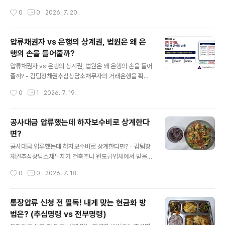
약서의 빈칸만 채우는 방식으로는 이런 위험을 관리하기
임차보증금, 거래대금에 압류를 마쳤는데도 제3채무자가
작성시간
0
0
2026. 7. 20.
어렵습니다.공사 지연과 하자 분쟁을 줄이려면 지체상금,
돈을 지급하지 않는 경우가 있습니다.압류가 여러 건 겹쳤
설계변경, 하자담보, 위험부담, 계약 해제, 분쟁해결..
고 채권자가 공탁을 청구했는데도 제3채무자가 아무런 조
치를 하지 않으면 배당절차도 시작되지 않습니다. 채권자
압류채권자 vs 은행의 상계권, 법원은 왜 은
는 돈이 존재한다는 사실을 알고 있으면서도 제3채무자의
행의 손을 들어줄까?
대응만 기다리게 됩니다.이때 곧바로 소장부터 제출해서는
글 내용
안 됩니다.제3채무자에게 실제 공탁의무가 발생했는지, 자
압류채권자 vs 은행의 상계권, 법원은 왜 은행의 손을 들어
신이 추심명령을 받은 채권자인지, 피압류채권의 지급시기
줄까? - 김팀장채권추심상담소채무자의 거래은행을 확인
가 도래했는지를 순서대로 확인해야 합니다.I. 제3채무자
해 통장압류까지 마쳤는데, 은행에서 지급할 돈이 없다는
작성시간
0
1
2026. 7. 19.
가 공탁하지 않는다는 말부터 정확히 나눠야 합니다제3채
답변이 오는 경우가 있습니다.압류 당시 계좌에 예금이 있
무자가 돈을 공탁하지 않는 상황은 모두 같지 않습니다.첫..
었던 것으로 보이는데도 은행은 채무자의 대출금과 예금을
상계했다고 주장합니다. 채권자 입장에서는 어렵게 찾아낸
공사대금 압류했는데 하자보수비로 상계한다
돈을 은행이 먼저 가져간 것처럼 느껴질 수 있습니다.하지
면?
만 예금채권을 압류했다고 채권자가 은행보다 언제나 우선
글 내용
하는 것은 아닙니다. 은행이 압류 전에 채무자에게 대출한
공사대금 압류했는데 하자보수비로 상계한다면? - 김팀장
돈이 있고 적법한 기한의 이익 상실과 상계 요건을 갖췄다
채권추심상담소채무자가 건축주나 원도급업체에서 받을
면, 은행은 그 상계로 압류채권자에게 대항할 수 있습니다.
공사대금을 찾아 압류했는데, 제3채무자가 하자보수비를
작성시간
0
0
2026. 7. 18.
I. 통장압류에서 세 사람의 관계부터 구분해야 합니다통장
공제하면 지급할 돈이 없다고 주장하는 경우가 있습니다.
압류에는 채권자와 채무자, 제3채무자인 은행이..
압류가 먼저 송달됐으니 그 뒤에 발생한 하자보수비는 고
려할 필요가 없다고 생각하기 쉽습니다. 하지만 공사대금
통장압류 신청 전 필독! 내게 맞는 현금화 방
과 하자 관련 손해배상채권이 같은 공사계약에서 발생하고
법은? (추심명령 vs 전부명령)
동시이행관계에 있다면 결과가 달라질 수 있습니다.압류
글 내용