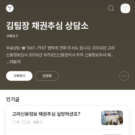
검색하기
티스토리
김팀장 채권추심 상담소
구독자
1
무료상담 ☎ 1661-7967 편하게 전화 주셔도 됩니다. 2004년 고려
신용정보입사 2006년 국가공인신용관리사 취득 신용정보회사 채권
추심 팀장입니다. 저는 1억이상의 법인, 개인사업자 채권을 주로하며
...더보기
개인채권은 명확한 것만 합니다. ▢ 채무자 재산 조사·조회, 채권추심
이 필요한 채권자는 편하게 노크하세요!
구독하기
방명록
신고하기 레이어
열기
인기글
고려신용정보 채권추심 실망하셨죠?
0
0
조회
7