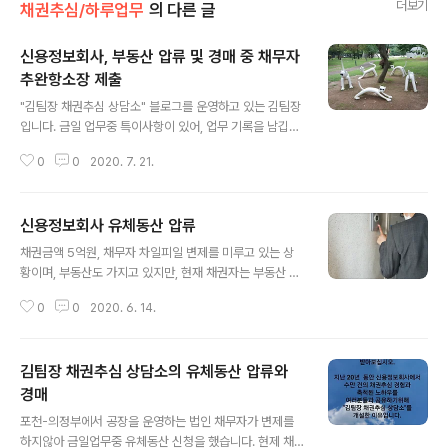
더보기
채권추심/하루업무
의 다른 글
신용정보회사, 부동산 압류 및 경매 중 채무자
추완항소장 제출
글 내용
"김팀장 채권추심 상담소" 블로그를 운영하고 있는 김팀장
입니다. 금일 업무중 특이사항이 있어, 업무 기록을 남깁니
다. 채권자 판결문으로 집행권원 신청 발급후 채무자 부동
0
0
2020. 7. 21.
산 아파트 압류 및 경매 진행중 채무자가 추완항소장을 제
출해서 김팀장은 채권자에게 알려드립니다. 추완항소란,
추후보완항소 라고도 하며, 채무자가 항소기간 2주내 특별
신용정보회사 유체동산 압류
한 사정으로 항소를 하지 못한경우, 채무자가 항소인(피고)
글 내용
이 되고 채권자는 피항소인(원고)이 되어 채무자 요청으로
채권금액 5억원, 채무자 차일피일 변제를 미루고 있는 상
소재기 진행이 되는 소송을 말합니다. 공시판결난 판결문
황이며, 부동산도 가지고 있지만, 현재 채권자는 부동산 강
에 대해, 채무자는 공시판결을 알았던 날로부터 2주이내
제경매를 할 법비용이 없으며, 부동산 실익도 담보 할 수 없
반듯이 추완항소장을 제출해야 합니다! 추완항소는 상황에
0
0
2020. 6. 14.
는 상황에서 "김팀장 채권추심 상담소"의 김팀장은 상대적
따라 기각될 확률이 많고 공시판결 당시 2주 항소기간중
으로 법비용 부담이 적은 유체동산 압류를 진행합니다. 채
항소 못한 부분을 명확히 제출해야 합니다. 이..
무자는 가족에게 채무가 알려지는것을 부담스러워 하는 상
김팀장 채권추심 상담소의 유체동산 압류와
황이며, 채무가 많은 상황입니다. 김팀장은 제휴법무사를
통해 모든 법진행을 하고 싶었지만, 채권자는 현재 단돈 만
경매
글 내용
원이라도 아껴야 하는 상황이라 현재 채무자 상황에 맞게
포천-의정부에서 공장을 운영하는 법인 채무자가 변제를
최소비용으로 최대효과를 낼 수 있는 유체동산 압류를 하
하지않아 금일업무중 유체동산 신청을 했습니다. 현제 채