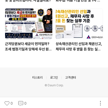
곳 및 받아드립니다. 사실일까요?
회수법: 어음 기일 연장 및 1차 부
도 발생 시 즉시 가압류 전략
근저당권보다 세금이 먼저일까?
상속재산관리인 선임과 채권신고,
조세 법정기일과 당해세 우선 원칙
채무자 사망 후 받을 돈 찾는 실무
완벽 정리
기준
의안내
티스토리
로그인
고객센터
© Daum Corp.
0
0