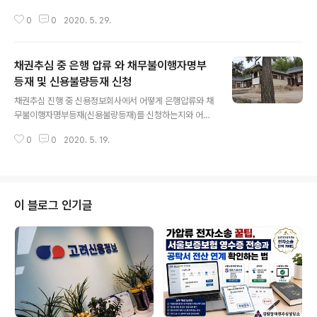
게됩니다. 집행권원(공증, 판결문)이 있으면, 유체동산 압
무자 상태는 실 사장이 존재하며, 실사장 개인과 법인 앞으
류를 들어 갈 수 있는데, 무조건적인 유체동산 압류는 효과
0
0
2020. 5. 29.
로 판결문을 받은 상태인데 개인 채무자는 신용과 재산이
가 없으며, 고가의 기계나 압류를 함으로..
전무한 상태입니다. 채무자는 현재 전화를 받지않고, 입금
약속도 지키지 않아서 부득이 유체동산 압류를 신청했습니
채권추심 중 은행 압류 와 채무불이행자명부
다. 채무자 법인은 사업자 대표를 친척앞으로 하고, 불법 체
류자를 고용해서 운영중에 있으며, 법단속을 피해 교묘히
등재 및 신용불량등재 신청
글 내용
운영중에 있습니다. 김팀장이 현장에 처음 갔을때는 뒷문
채권추심 진행 중 신용정보회사에서 어떻게 은행압류와 채
은 항상 열려 있었지만, 현재는 뒷문도 굳게 닫혀있는 상황
무불이행자명부등재(신용불량등재)를 신청하는지와 어느
입니다. 채권자에게 상황 설명을 하고 법무사를 통해 유체
시점에 들어가야 효과가 있는지 간단히, 금일업무 위주로
동산 압류를 신청했으며, 김팀장이 직접 대리인으로 참가
0
0
2020. 5. 19.
설명 드리겠습니다. 채권금액은 5억, 채권자는 "김팀장 채
하게 됩니다. 이렇듯 채권채무에서 유체동산 압류는..
권추심 상담소" 블로그를 보고, 김팀장에게 직접 연락이 왔
습니다. 다급하게 휴대폰으로 연락이 와서 투자금이며, 원
금회수도 전혀 안되고 본인 자금을 어디에 사용했는지 출
처도 불명확하다고 합니다. 김팀장은 연락을 받고 즉시 사
이 블로그 인기글
무실에서 면담을 합니다. 채무자 상황을 먼저 파악한 후 법
진행을 들어가되, 형사고소는 먼저 들어가자고 합니다. "형
법 제347조 기망과 이득(남을 속여 자기 이득을 취함)" 부
분이 있고, 자금 출처가 불명확하기에 면담 때 채권자에게
설명을 드립니다. 이 모든 법진행은 거래 ..