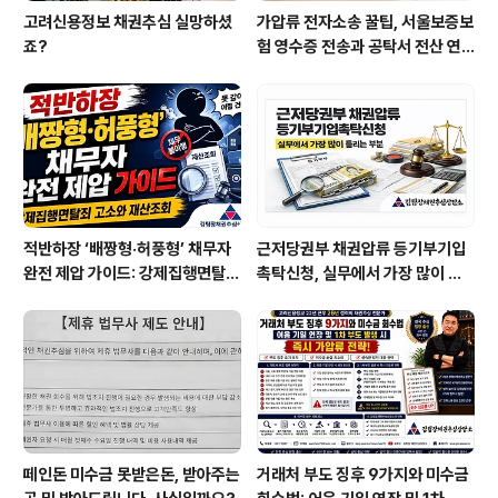
고려신용정보 채권추심 실망하셨
가압류 전자소송 꿀팁, 서울보증보
죠?
험 영수증 전송과 공탁서 전산 연
계 확인하는 법
적반하장 ‘배짱형·허풍형’ 채무자
근저당권부 채권압류 등기부기입
완전 제압 가이드: 강제집행면탈죄
촉탁신청, 실무에서 가장 많이 틀
고소와 재산조회
리는 부분
떼인돈 미수금 못받은돈, 받아주는
거래처 부도 징후 9가지와 미수금