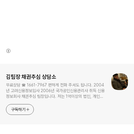
(새창열림)
로그 정보
김팀장 채권추심 상담소
무료상담 ☎ 1661-7967 편하게 전화 주셔도 됩니다. 2004
년 고려신용정보입사 2006년 국가공인신용관리사 취득 신용
정보회사 채권추심 팀장입니다. 저는 1억이상의 법인, 개인사
업자 채권을 주로하며 개인채권은 명확한 것만 합니다. ▢ 채
무자 재산 조사·조회, 채권추심이 필요한 채권자는 편하게 노
구독하기
크하세요!