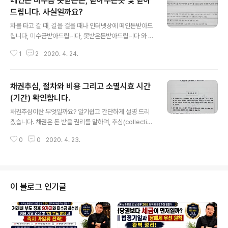
떼인돈 미수금 못받은돈, 받아주는곳 및 받아
드립니다. 사실일까요?
글 내용
차를 타고 갈 때, 길을 걸을 때나 인터넷상에 떼인돈받아드
립니다, 미수금받아드립니다, 못받은돈받아드립니다 와 같
이 많은 문구가 있는데 사실일까요? 그리고 떼인돈받아주
1
2
2020. 4. 24.
는곳, 미수금받아주는곳, 못받은돈받아주는곳은 정말 존재
할까요? 네, 존재합니다. 그러나 불법과 합법이 공존하기
때문에 잘 살펴야 됩니다. 신용정보회사 이름을 가진 업체
채권추심, 절차와 비용 그리고 소멸시효 시간
는 대부분 합법이라고 보면 되지만, 금융위원회 신고 유무
는 확인해 보는것이 안전하겠죠. 신용정보회사는 채권추심
(기간) 확인합니다.
글 내용
업체라고도 하는데, 이들은 국내 6군데 있는 신용평가회사
채권추심이란 무엇일까요? 알기쉽고 간단하게 설명 드리
와 계약을 맺고, 그 데이터를 기반으로, 채무자 상황도 파악
겠습니다. 채권은 돈 받을 권리를 말하며, 추심(collectin
하며, 고객(채권자)에게 개인이나 법인의 신용상태와 신용
g)은 돈을 가지고 오는 모든 행위를 뜻합니다. 그래서 채권
등급을 제공(신용조사)하며, 직접 돈을 받아주는 채권추심
0
0
2020. 4. 23.
추심이라 함은 "돈 받을 권리를 가지고, 채무자로부터 내
일도 하고 있습니다. 신용정보회사는 과거 IMF..
돈을 가지고 온다". 이렇게 해석하면 될거 같습니다. 현업에
서 20년정도 일하며 있었던 일중, 실제 돈을 받아달라고
문의하는 채권자중에는 채권자, 채무자 개념을 모르는 분
들이 많았습니다. 저 역시도 20년전 채권추심일을 하기전
이 블로그 인기글
에 이런 단어들은 많이 생소했습니다. 어떤 채권자는 사건
계약전에 공부해서 오는 분도 있었는데 그렇게 하지 않아
도 됩니다. 편안한 마음으로 오면, 국가공인신용관리사 자
격증을 가지고 현업에서 20년 정도 일한 저 김팀장이 알기