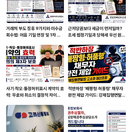
쉽게 설명 드리니 걱정마시고, ..
거래처 부도 징후 9가지와 미수금
근저당권보다 세금이 먼저일까?
회수법: 어음 기일 연장 및 1차 부
조세 법정기일과 당해세 우선 원칙
도 발생 시 즉시 가압류 전략
완벽 정리
사기·착오·통정허위표시 계약의 효
적반하장 ‘배짱형·허풍형’ 채무자
력: 무효와 취소의 결정적 차이와
완전 제압 가이드: 강제집행면탈죄
선의의 제3자 보호
고소와 재산조회