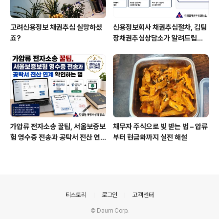
고려신용정보 채권추심 실망하셨
신용정보회사 채권추심절차, 김팀
죠?
장채권추심상담소가 알려드립니
다
가압류 전자소송 꿀팁, 서울보증보
채무자 주식으로 빚 받는 법 – 압류
험 영수증 전송과 공탁서 전산 연
부터 현금화까지 실전 해설
계 확인하는 법
의안내
티스토리
로그인
고객센터
© Daum Corp.