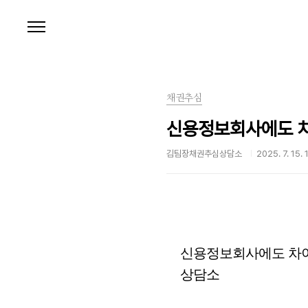
본문 바로가기
채권추심
신용정보회사에도 차
김팀장채권추심상담소
2025. 7. 15. 
신용정보회사에도 차이
상담소