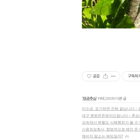
공감
구독하
'
채권추심
' 카테고리의 다른 글
미수금, 포기하면 진짜 끝납니다 –
대구 못받은돈받아드립니다 – 추심의
상속재산 분할도 사해행위가 될 수
신용정보회사, 합법적으로 떼인 돈
체비지 말소는 배임일까?
(0)