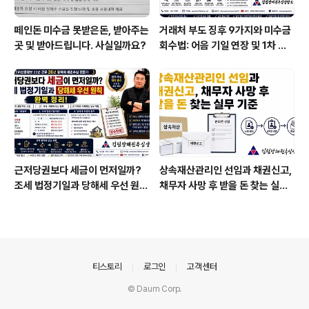
떼인돈 미수금 못받은돈, 받아주는
거래처 부도 징후 9가지와 미수금
곳 및 받아드립니다. 사실일까요?
회수법: 어음 기일 연장 및 1차 부
도 발생 시 즉시 가압류 전략
근저당권보다 세금이 먼저일까?
상속재산관리인 선임과 채권신고,
조세 법정기일과 당해세 우선 원칙
채무자 사망 후 받을 돈 찾는 실무
완벽 정리
기준
의안내
티스토리
로그인
고객센터
© Daum Corp.