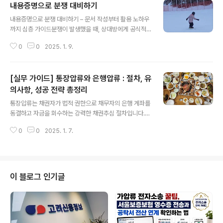
내용증명으로 분쟁 대비하기
글 내용
내용증명으로 분쟁 대비하기 – 문서 작성부터 활용 노하우
까지 심층 가이드분쟁이 발생했을 때, 상대방에게 공식적
으로 입장을 밝히고 경고하려면 내용증명이 효과적인 수단
0
0
2025. 1. 9.
입니다. 단순히 우편으로 문서를 보내는 것과 달리, 우체국
에서 발송 사실과 내용을 입증해주는 공적인 절차로, 소송
전 단계에서 심리적 압박을 가하거나 분쟁을 해결하는 데
[실무 가이드] 통장압류와 은행압류 : 절차, 유
유용합니다. 이번 글에서는 내용증명의 개념과 작성 요령,
실제 활용 사례를 중심으로 효율적 활용 방법을 안내합니
의사항, 성공 전략 총정리
글 내용
다.1. 내용증명이란 무엇이고, 왜 사용하는가?개념과 법적
통장압류는 채권자가 법적 권한으로 채무자의 은행 계좌를
의미내용증명은 내가 언제, 어떤 문서를 누구에게 보냈는
동결하고 자금을 회수하는 강력한 채권추심 절차입니다.
지를 우체국이 공식적으로 증명해주는 제도입니다. • 발송
판결문, 지급명령 등 집행권원을 근거로 진행되며, 민사집
절차작성한 문서 원본 1부와 사본 2부를 우체국에 제출하
0
0
2025. 1. 7.
행법에서 정한 여러 강제집행 방법 중 하나입니다. 이번 글
면, 대조 후 우체국에서 문서에 날인하고 3..
에서는 통장압류와 은행압류의 모든 과정을 체계적으로 설
명합니다. 절차, 서류 준비, 전자소송 활용법, 추심 과정, 압
류 가능 금융 상품, 유의점 등을 종합적으로 정리해 통장압
류를 전략적으로 활용할 수 있도록 돕겠습니다.이 글은 채
이 블로그 인기글
권추심 23년 경력의 김팀장이 연구·정리한 실무 가이드로,
참고용으로만 활용하길 바랍니다.Ⅰ. 통장압류란 무엇인가?
1. 개념과 목적 • 통장압류(채권압류 및 추심명령)는 채무
자의 은행 계좌를 동결하여 해당 자금을 회수할 수 있도록
법적으로 보장된 강제집행 절차..