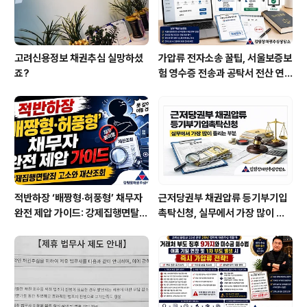
고려신용정보 채권추심 실망하셨
가압류 전자소송 꿀팁, 서울보증보
죠?
험 영수증 전송과 공탁서 전산 연
계 확인하는 법
적반하장 ‘배짱형·허풍형’ 채무자
근저당권부 채권압류 등기부기입
완전 제압 가이드: 강제집행면탈죄
촉탁신청, 실무에서 가장 많이 틀
고소와 재산조회
리는 부분