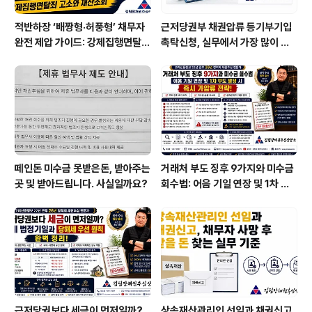
적반하장 ‘배짱형·허풍형’ 채무자
근저당권부 채권압류 등기부기입
완전 제압 가이드: 강제집행면탈죄
촉탁신청, 실무에서 가장 많이 틀
고소와 재산조회
리는 부분
떼인돈 미수금 못받은돈, 받아주는
거래처 부도 징후 9가지와 미수금
곳 및 받아드립니다. 사실일까요?
회수법: 어음 기일 연장 및 1차 부
도 발생 시 즉시 가압류 전략
근저당권보다 세금이 먼저일까?
상속재산관리인 선임과 채권신고,