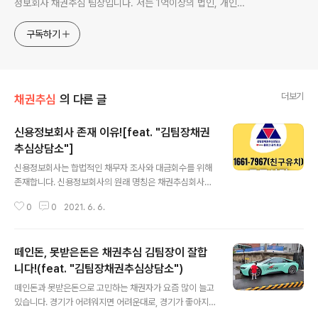
정보회사 채권추심 팀장입니다. 저는 1억이상의 법인, 개인사
업자 채권을 주로하며 개인채권은 명확한 것만 합니다. ▢ 채
무자 재산 조사·조회, 채권추심이 필요한 채권자는 편하게 노
구독하기
크하세요!
더보기
채권추심
의 다른 글
신용정보회사 존재 이유![feat. "김팀장채권
추심상담소"]
글 내용
신용정보회사는 합법적인 채무자 조사와 대금회수를 위해
존재합니다. 신용정보회사의 원래 명칭은 채권추심회사가
맞습니다. 왜냐하면 신용정보회사의 주요 업무는 채권추심
0
0
2021. 6. 6.
이기 때문입니다. 즉, 채무자 조사를 해서 채권추심인이 추
심행위를 통해, 변제를 받습니다. 아직, 많은 사람들이 신용
정보회사의 유용성을 잘 모르고 자신의 소중한 권리 중 하
떼인돈, 못받은돈은 채권추심 김팀장이 잘합
나인 채권을 지키지 못하고 있습니다. 신용정보의 핵심 가
치는 합법적으로 채무자 조사가 가능하다는 것입니다. 그
니다!(feat. "김팀장채권추심상담소")
글 내용
리고 연륜과 노하우를 가진 신용관리사(채권추심인)가 있
떼인돈과 못받은돈으로 고민하는 채권자가 요즘 많이 늘고
다는 것입니다. 채무자를 조사하기 위해서는 신용정보회사
있습니다. 경기가 어려워지면 어려운대로, 경기가 좋아지
와 채권계약을 해야 가능합니다. 우리가 알고 있는 일반 개
면 좋은대로 채권채무는 발생합니다. 채권자 중에는 내돈