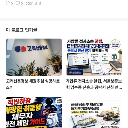
인채권, 즉 빌려주고 못받은돈은 판결문이나 공정증서를
0
0
2021. 6. 5.
을 합법적으로 받아주는 신용정보회사를 잘 모르는 사람이
받아야 신용정보회사와 계약이 가능합니다. 판결문은 법..
아직 많은것 같습니다. 신용정보회사에서는 판결문-공정
증서가 있는 개인 채권과 거래사실만으로 계약이 가능한
상거래 채권을 계약해서 대금회수를 합법적으로 해줍니다.
채권추심 김팀장도 신용정보회사에서 20년 가까이 일하고
이 블로그 인기글
있습니다. 2021년 6월 4일 현재 고려신용정보에서 추심
팀장으로 근무하고 있습니다. 김팀장은 2004년 고려신용
정보에 입사해서 20년 가까이 단, 하루의 직업 단절없이
채권추심 업무를 보고 있습니다. 2006년 국가공인신용관
리사 자격증에 합격한 베테랑입니다. 채권추심은 사람..
고려신용정보 채권추심 실망하셨
가압류 전자소송 꿀팁, 서울보증보
죠?
험 영수증 전송과 공탁서 전산 연
계 확인하는 법