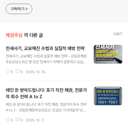
업자 채권을 주로하며 개인채권은 명확한 것만 합니다. ▢ 채
무자 재산 조사·조회, 채권추심이 필요한 채권자는 편하게 노
구독하기
크하세요!
더보기
채권추심
의 다른 글
전세사기, 교묘해진 수법과 실질적 예방 전략
글 내용
전세사기, 교묘해진 수법과 실질적 예방 전략 – 김팀장채권
추심상담소최근 몇 년간 전세사기 피해가 급증하고 있습니
다.보증금을 지키기 위해 아무리 조심해도, 계약 단계에서
0
0
2025. 10. 10.
법의 빈틈을 노리는 신종 수법들이 끊임없이 등장합니다.
이 글에서는 실제 현장에서 자주 발생하는 전세사기의 주
요 유형과, 피해를 예방하기 위한 실질적인 대응 전략을 정
떼인 돈 받아드립니다: 포기 직전 채권, 전문가
리했습니다.⸻I. 대항력 발생 시점을 노린 사기전세 계
약을 마치고 전입신고까지 마쳤다고 해도, 대항력은 즉시
의 회수 전략 A to Z
글 내용
생기지 않습니다.전입신고 ‘익일 0시’부터 효력이 발생한
떼인 돈 받아드립니다: 포기 직전 채권, 전문가의 회수 전략
다는 점을 악용하는 사기가 대표적입니다.예를 들어, 세입
A to Z – 김팀장채권추심상담소“조금만 기다려달라”는
자가 계약 당일 전입신고를 마치자마자 임대인이 그날 바
채무자의 말만 믿고 계신가요?입금 약속이 세 번 이상 어겨
로 집을 다른 사람에게 매매하거나, 근저당을 얹어버리는
0
0
2025. 10. 7.
지고, 두 달 넘게 변제 없이 연락이 끊겼다면 그것은 ‘기다
경우입니다.이 경우 세입자는 대항력이 생기기 전 소..
려야 할 때’가 아니라 ‘움직여야 할 때’입니다.채무자가 연