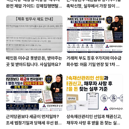
완전 제압 가이드: 강제집행면탈죄
촉탁신청, 실무에서 가장 많이 틀
고소와 재산조회
리는 부분
떼인돈 미수금 못받은돈, 받아주는
거래처 부도 징후 9가지와 미수금
곳 및 받아드립니다. 사실일까요?
회수법: 어음 기일 연장 및 1차 부
도 발생 시 즉시 가압류 전략
근저당권보다 세금이 먼저일까?
상속재산관리인 선임과 채권신고,
조세 법정기일과 당해세 우선 원칙
채무자 사망 후 받을 돈 찾는 실무