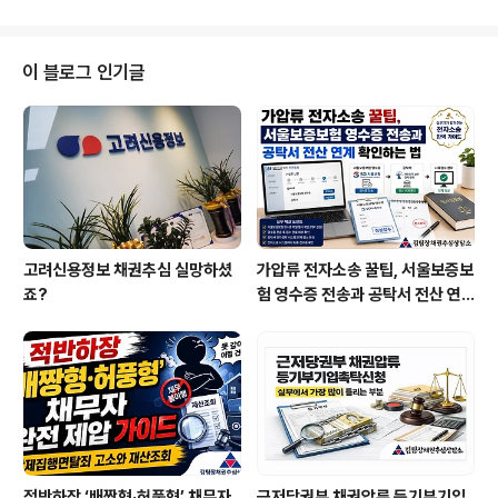
락을 피하거나 “법대로 해보라”며 버틸 때, 채권자의 마음
은 타들어 갑니다.하지만 분명히 말씀드립니다.못 받은 돈
을 회수하는 것은 미안한 일이 아니라, 내 사업과 생존을 지
이 블로그 인기글
키는 정당한 권리입니다.채권은 시간이 지날수록 회수율이
급격히 떨어집니다. ‘조금만 더 기다려보자’는 생각은 채무
자에게 도망칠 시간을 주는 꼴입니다.지금이라도 전문가와
함께 정확한 전략을 세워야 합니다.⸻I. 적을 알아야 이
긴다 – 채무자 유형별 ..
고려신용정보 채권추심 실망하셨
가압류 전자소송 꿀팁, 서울보증보
죠?
험 영수증 전송과 공탁서 전산 연
계 확인하는 법
적반하장 ‘배짱형·허풍형’ 채무자
근저당권부 채권압류 등기부기입