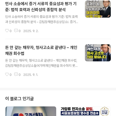
민사 소송에서 증거 서류의 중요성과 평가 기
준: 법적 효력과 신뢰성의 종합적 분석
글 내용
민사 소송에서 증거 서류의 중요성과 평가 기준: 법적 효력
과 신뢰성의 종합적 분석 – 김팀장채권추심상담소I. 증거
서류의 결정적 위력과 법적 지위민사 소송에서 증거 서류
0
0
2025. 9. 2.
는 단순 참고자료가 아니라 재판의 성패를 가르는 핵심 무
기입니다. 계약서 한 장, 차용증 한 장이 판결의 방향을 완
전히 바꾸는 사례가 수없이 많습니다. 증거는 시간이 지나
돈 안 갚는 채무자, 형사고소로 끝낸다 – 개인
도 변하지 않는 고정성을 가지며, 특히 처분 문서(계약서·차
용증 등)는 진정성이 인정되면 곧바로 법적 사실로 받아들
채권 회수법
글 내용
여질 수 있습니다.⸻II. 입증 책임과 문서 증거의 관계
돈 안 갚는 채무자, 형사고소로 끝낸다 – 개인채권 회수법,
민사소송법은 자유심증주의를 채택하고 있습니다. 판사는
김팀장채권추심상담소들어가며개인채권을 회수하지 못해
전체 증거와 경험칙을 종합해 판단하는데, 이때 문서 증거
고민하는 분들이 많습니다. “민사소송으로는 시간만 끌리
는 가장 직접적이고 설득력 있는 자료로 작용합니다. 계약
0
0
2025. 9. 1.
고, 돈은 못 돌려받는다”라는 불안이 크죠. 하지만 최근에
서·영수증·합의서 등은 권리·의무 관계를..
는 형사고소를 통한 채권 회수가 늘어나면서 실질적인 성
과를 내고 있습니다. 채무자에게 형사 절차는 단순한 민사
소송보다 훨씬 큰 압박이 되며, 이를 통해 합의와 회수 가능
성이 높아집니다.⸻형사고소가 강력한 이유심리적 압
이 블로그 인기글
박 효과민사소송은 돈을 갚으라는 판결만 받을 뿐, 채무자
가 버티면 집행이 어렵습니다. 반면 형사고소는 사기죄 성
립 시 형사처벌로 이어지기 때문에 채무자에게 훨씬 강한