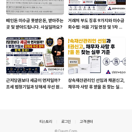
떼인돈 미수금 못받은돈, 받아주는
거래처 부도 징후 9가지와 미수금
곳 및 받아드립니다. 사실일까요?
회수법: 어음 기일 연장 및 1차 부
도 발생 시 즉시 가압류 전략
근저당권보다 세금이 먼저일까?
상속재산관리인 선임과 채권신고,
조세 법정기일과 당해세 우선 원칙
채무자 사망 후 받을 돈 찾는 실무
완벽 정리
기준
의안내
티스토리
로그인
고객센터
© Daum Corp.