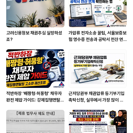
압박이 됩니다. 경찰서 조사 통보, 검찰 송치, 형사재판 가
능성만으로도 대부분의 채무자들은 합의를 시도합니다..
고려신용정보 채권추심 실망하셨
가압류 전자소송 꿀팁, 서울보증보
죠?
험 영수증 전송과 공탁서 전산 연
계 확인하는 법
적반하장 ‘배짱형·허풍형’ 채무자
근저당권부 채권압류 등기부기입
완전 제압 가이드: 강제집행면탈죄
촉탁신청, 실무에서 가장 많이 틀
고소와 재산조회
리는 부분